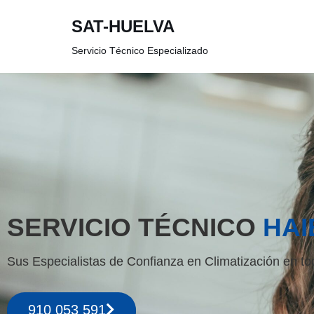
SAT-HUELVA
Saltar
Servicio Técnico Especializado
al
contenido
SERVICIO TÉCNICO
HAI
Sus Especialistas de Confianza en Climatización en to
910 053 591