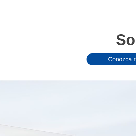
So
Conozca n