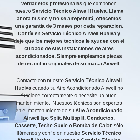
verdaderos
profesionales
que componen
nuestro
Servicio Técnico Airwell Huelva
. Llame
ahora mismo y no se arrepentirá, ofrecemos
una garantía de 3 meses por cada reparación.
Confíe en
Servicio Técnico Airwell Huelva
y
deje que los mejores técnicos le ayuden con el
cuidado de sus instalaciones de aires
acondicionados. Siempre empleamos piezas
de recambio originales de su marca Airwell.
Contacte con nuestro
Servicio Técnico Airwell
Huelva
cuando su Aire Acondicionado Airwell no
funcione correctamente o necesite un buen
mantenimiento. Nuestros técnicos son expertos
en el mantenimiento de su
Aire Acondicionado
Airwell
tipo
Split
,
Multisplit
,
Conductos
,
Cassette
,
Techo Suelo
o
Bomba de Calor,
sólo
llámenos y confíe en nuestro
Servicio Técnico