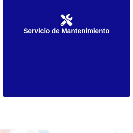
El mantenimiento periódico de las instalaciones
siempre es necesario. Llámenos y acudiremos para
realizar todos los mantenimientos necesarios para
Servicio de Mantenimiento
el buen funcionamiento de sus instalaciones de
aires acondicionados.