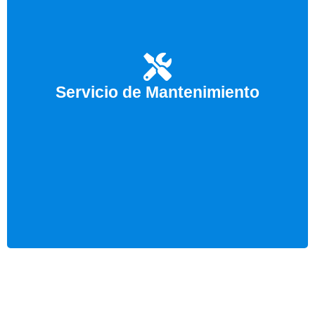
El mantenimiento periódico de las instalaciones
siempre es necesario. Llámenos y acudiremos para
realizar todos los mantenimientos necesarios para
Servicio de Mantenimiento
el buen funcionamiento de sus instalaciones de
aires acondicionados.